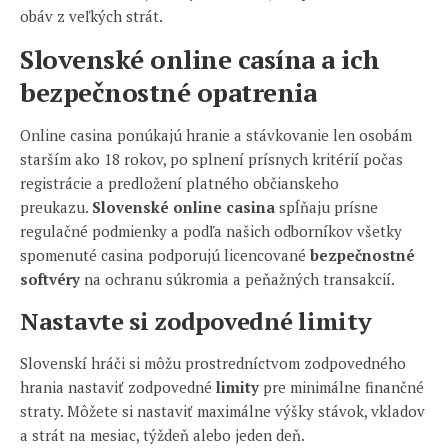
obáv z veľkých strát.
Slovenské online casína a ich
bezpečnostné opatrenia
Online casina ponúkajú hranie a stávkovanie len osobám
starším ako 18 rokov, po splnení prísnych kritérií počas
registrácie a predložení platného občianskeho
preukazu.
Slovenské online casina
spĺňaju prísne
regulačné podmienky a podľa našich odborníkov všetky
spomenuté casina podporujú licencované
bezpečnostné
softvéry
na ochranu súkromia a peňažných transakcií.
Nastavte si zodpovedné limity
Slovenskí hráči si môžu prostredníctvom zodpovedného
hrania nastaviť zodpovedné
limity
pre minimálne finančné
straty. Môžete si nastaviť maximálne výšky stávok, vkladov
a strát na mesiac, týždeň alebo jeden deň.