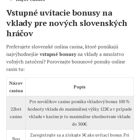
Vstupné uvítacie bonusy na
vklady pre nových slovenských
hráčov
Preferujete slovenské onlina casina, ktoré ponúkajú
najvýhodnejšie
vstupné bonusy
na vklady a množstvo
voľných zatočení? Porovnajte bonusové ponuky online
casin tu:
Názov
Popis
casína
Pre nováčikov casino ponúka vkladový bonus 100 %
22bet
hodnoty vkladu do maximálnej výšky 122€ a v prípade
casino
vkladu v kasíne je to maximálne zhodnotenie vkladu
do 300€.
Zaregistrujte sa a získajte 5€ ako uvítací bonus. Pri
Boo